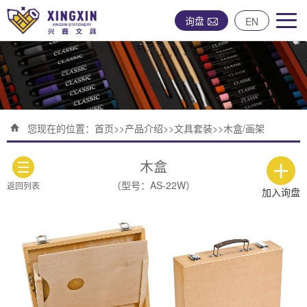
询盘
EN
您现在的位置：
首页
>>
产品介绍
>>
文具套装
>>
木盒/画架
木盒
（型号：AS-22W）
返回列表
加入询盘