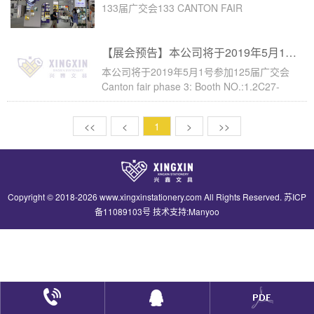
ref..Canton Fair Ⅲ :Exhibitor: Changshu
133届广交会133 CANTON FAIR
Xingxin Cultural Articles Co., Ltd.BOOTH
NO.: 11.3 C45-46, D01-02DATE: Oct 31~
【展会预告】本公司将于2019年5月1号参加125届广交会
本公司将于2019年5月1号参加125届广交会
Canton fair phase 3: Booth NO.:1.2C27-
28,D21-22 (05/01 to 05/05)
<<
<
1
>
>>
Copyright © 2018-
2026 www.xingxinstationery.com All Rights Reserved. 苏ICP
备11089103号 技术支持:
Manyoo